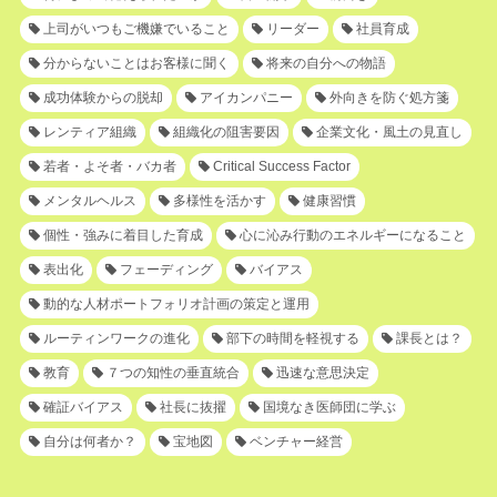
上司がいつもご機嫌でいること
リーダー
社員育成
分からないことはお客様に聞く
将来の自分への物語
成功体験からの脱却
アイカンパニー
外向きを防ぐ処方箋
レンティア組織
組織化の阻害要因
企業文化・風土の見直し
若者・よそ者・バカ者
Critical Success Factor
メンタルヘルス
多様性を活かす
健康習慣
個性・強みに着目した育成
心に沁み行動のエネルギーになること
表出化
フェーディング
バイアス
動的な人材ポートフォリオ計画の策定と運用
ルーティンワークの進化
部下の時間を軽視する
課長とは？
教育
７つの知性の垂直統合
迅速な意思決定
確証バイアス
社長に抜擢
国境なき医師団に学ぶ
自分は何者か？
宝地図
ベンチャー経営