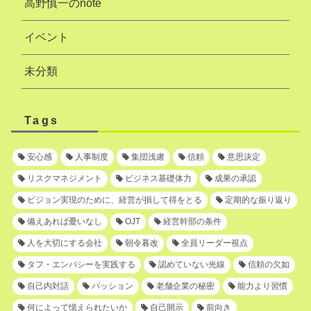
高野慎一のnote
イベント
未分類
Tags
安心感
人事制度
集団浅慮
信頼
意思決定
リスクマネジメント
ビジネス基礎体力
成果の承認
ビジョン実現のために、経営が損して得をとる
定期的な振り返り
備えあれば憂いなし
OJT
経営幹部の条件
人を大切にする会社
朝令暮改
全員リーダー視点
タフ・エンパシーを実践する
認めていない光線
信頼の欠如
自己内対話
パッション
老舗企業の秘密
能力より習慣
何によって憶えられたいか
自己開示
前向き