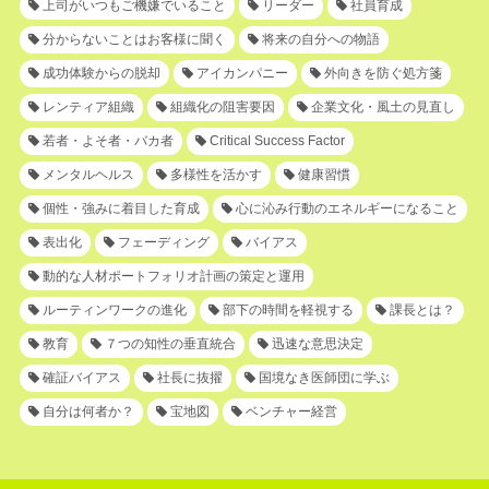
上司がいつもご機嫌でいること
リーダー
社員育成
分からないことはお客様に聞く
将来の自分への物語
成功体験からの脱却
アイカンパニー
外向きを防ぐ処方箋
レンティア組織
組織化の阻害要因
企業文化・風土の見直し
若者・よそ者・バカ者
Critical Success Factor
メンタルヘルス
多様性を活かす
健康習慣
個性・強みに着目した育成
心に沁み行動のエネルギーになること
表出化
フェーディング
バイアス
動的な人材ポートフォリオ計画の策定と運用
ルーティンワークの進化
部下の時間を軽視する
課長とは？
教育
７つの知性の垂直統合
迅速な意思決定
確証バイアス
社長に抜擢
国境なき医師団に学ぶ
自分は何者か？
宝地図
ベンチャー経営