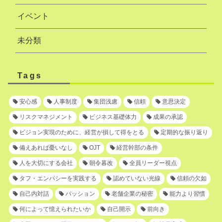
イベント
未分類
Tags
安心感
人事制度
集団浅慮
信頼
意思決定
リスクマネジメント
ビジネス基礎体力
成果の承認
ビジョン実現のために、経営が損して得をとる
定期的な振り返り
備えあれば憂いなし
OJT
経営幹部の条件
人を大切にする会社
朝令暮改
全員リーダー視点
タフ・エンパシーを実践する
認めていない光線
信頼の欠如
自己内対話
パッション
老舗企業の秘密
能力より習慣
何によって憶えられたいか
自己開示
前向き