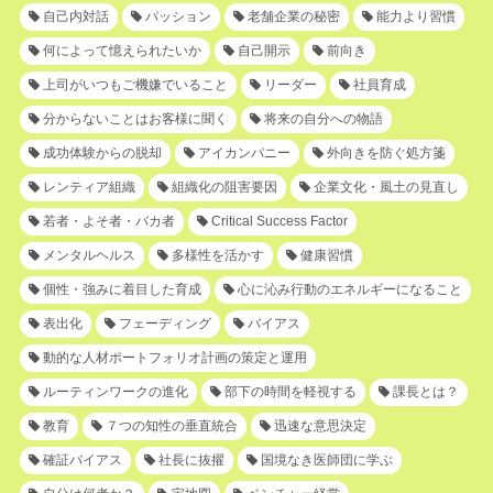
自己内対話
パッション
老舗企業の秘密
能力より習慣
何によって憶えられたいか
自己開示
前向き
上司がいつもご機嫌でいること
リーダー
社員育成
分からないことはお客様に聞く
将来の自分への物語
成功体験からの脱却
アイカンパニー
外向きを防ぐ処方箋
レンティア組織
組織化の阻害要因
企業文化・風土の見直し
若者・よそ者・バカ者
Critical Success Factor
メンタルヘルス
多様性を活かす
健康習慣
個性・強みに着目した育成
心に沁み行動のエネルギーになること
表出化
フェーディング
バイアス
動的な人材ポートフォリオ計画の策定と運用
ルーティンワークの進化
部下の時間を軽視する
課長とは？
教育
７つの知性の垂直統合
迅速な意思決定
確証バイアス
社長に抜擢
国境なき医師団に学ぶ