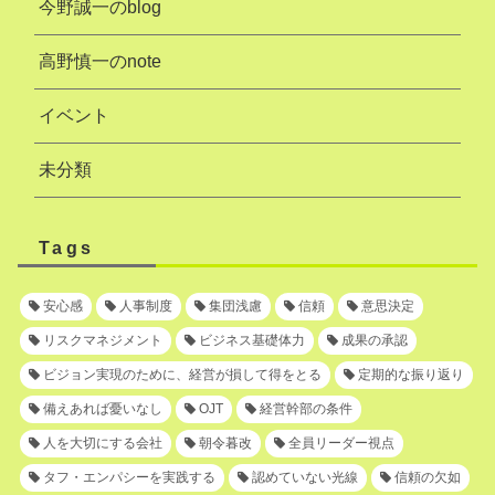
今野誠一のblog
高野慎一のnote
イベント
未分類
Tags
安心感
人事制度
集団浅慮
信頼
意思決定
リスクマネジメント
ビジネス基礎体力
成果の承認
ビジョン実現のために、経営が損して得をとる
定期的な振り返り
備えあれば憂いなし
OJT
経営幹部の条件
人を大切にする会社
朝令暮改
全員リーダー視点
タフ・エンパシーを実践する
認めていない光線
信頼の欠如