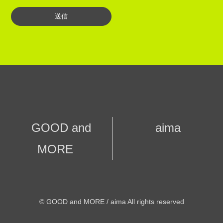
GOOD and
aima
MORE
© GOOD and MORE / aima All rights reserved