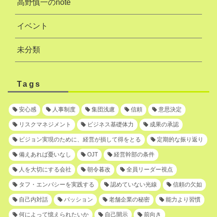
高野慎一のnote
イベント
未分類
Tags
安心感
人事制度
集団浅慮
信頼
意思決定
リスクマネジメント
ビジネス基礎体力
成果の承認
ビジョン実現のために、経営が損して得をとる
定期的な振り返り
備えあれば憂いなし
OJT
経営幹部の条件
人を大切にする会社
朝令暮改
全員リーダー視点
タフ・エンパシーを実践する
認めていない光線
信頼の欠如
自己内対話
パッション
老舗企業の秘密
能力より習慣
何によって憶えられたいか
自己開示
前向き