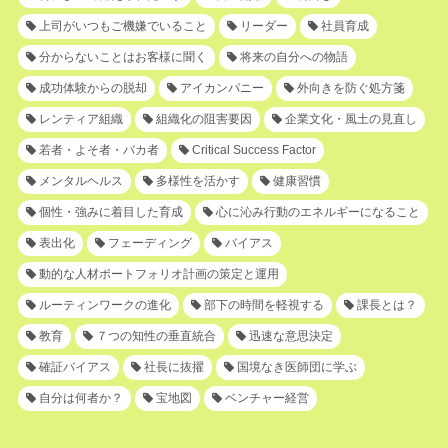
上司がいつもご機嫌でいること
リーダー
社員育成
分からないことはお客様に聞く
将来の自分への物語
成功体験からの脱却
アイカンパニー
外向きを防ぐ処方箋
レンティア組織
組織化の阻害要因
企業文化・風土の見直し
若者・よそ者・バカ者
Critical Success Factor
メンタルヘルス
多様性を活かす
健康習慣
個性・強みに着目した育成
心に沁み行動のエネルギーになること
表出化
フェーディング
バイアス
動的な人材ポートフォリオ計画の策定と運用
ルーティンワークの進化
部下の時間を軽視する
課長とは？
教育
７つの知性の垂直統合
迅速な意思決定
確証バイアス
社長に抜擢
国境なき医師団に学ぶ
自分は何者か？
宝地図
ベンチャー経営