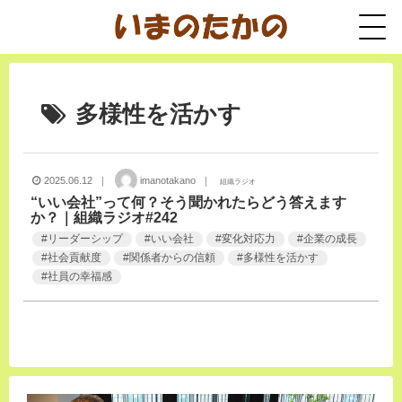
多様性を活かす
2025.06.12 ｜
imanotakano ｜
組織ラジオ
“いい会社”って何？そう聞かれたらどう答えます
か？｜組織ラジオ#242
#
リーダーシップ
#
いい会社
#
変化対応力
#
企業の成長
#
社会貢献度
#
関係者からの信頼
#
多様性を活かす
#
社員の幸福感