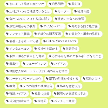
何によって憶えられたいか
自己開示
前向き
上司がいつもご機嫌でいること
リーダー
社員育成
分からないことはお客様に聞く
将来の自分への物語
成功体験からの脱却
アイカンパニー
外向きを防ぐ処方箋
レンティア組織
組織化の阻害要因
企業文化・風土の見直し
若者・よそ者・バカ者
Critical Success Factor
メンタルヘルス
多様性を活かす
健康習慣
個性・強みに着目した育成
心に沁み行動のエネルギーになること
表出化
フェーディング
バイアス
動的な人材ポートフォリオ計画の策定と運用
ルーティンワークの進化
部下の時間を軽視する
課長とは？
教育
７つの知性の垂直統合
迅速な意思決定
確証バイアス
社長に抜擢
国境なき医師団に学ぶ
自分は何者か？
宝地図
ベンチャー経営