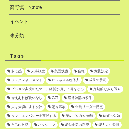
高野慎一のnote
イベント
未分類
Tags
安心感
人事制度
集団浅慮
信頼
意思決定
リスクマネジメント
ビジネス基礎体力
成果の承認
ビジョン実現のために、経営が損して得をとる
定期的な振り返り
備えあれば憂いなし
OJT
経営幹部の条件
人を大切にする会社
朝令暮改
全員リーダー視点
タフ・エンパシーを実践する
認めていない光線
信頼の欠如
自己内対話
パッション
老舗企業の秘密
能力より習慣