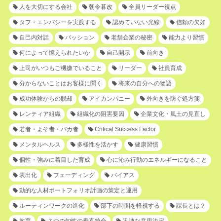
人を大切にする会社
朝令暮改
全員リーダー視点
タフ・エンパシーを実践する
認めていない光線
信頼の欠如
自己内対話
パッション
老舗企業の秘密
能力より習慣
何によって憶えられたいか
自己開示
前向き
上司がいつもご機嫌でいること
リーダー
社員育成
分からないことはお客様に聞く
将来の自分への物語
成功体験からの脱却
アイカンパニー
外向きを防ぐ処方箋
レンティア組織
組織化の阻害要因
企業文化・風土の見直し
若者・よそ者・バカ者
Critical Success Factor
メンタルヘルス
多様性を活かす
健康習慣
個性・強みに着目した育成
心に沁み行動のエネルギーになること
表出化
フェーディング
バイアス
動的な人材ポートフォリオ計画の策定と運用
ルーティンワークの進化
部下の時間を軽視する
課長とは？
教育
７つの知性の垂直統合
迅速な意思決定