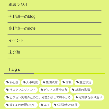
組織ラジオ
今野誠一のblog
高野慎一のnote
イベント
未分類
Tags
安心感
人事制度
集団浅慮
信頼
意思決定
リスクマネジメント
ビジネス基礎体力
成果の承認
ビジョン実現のために、経営が損して得をとる
定期的な振り返り
備えあれば憂いなし
OJT
経営幹部の条件