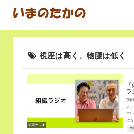
視座は高く、物腰は低く
「
ラ
前
人
て
に
組織ラジオ
#