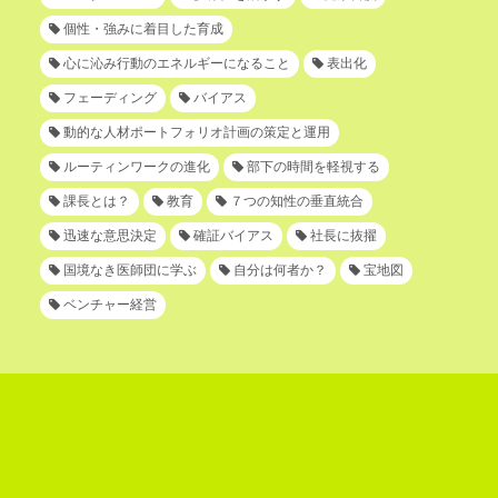
個性・強みに着目した育成
心に沁み行動のエネルギーになること
表出化
フェーディング
バイアス
動的な人材ポートフォリオ計画の策定と運用
ルーティンワークの進化
部下の時間を軽視する
課長とは？
教育
７つの知性の垂直統合
迅速な意思決定
確証バイアス
社長に抜擢
国境なき医師団に学ぶ
自分は何者か？
宝地図
ベンチャー経営