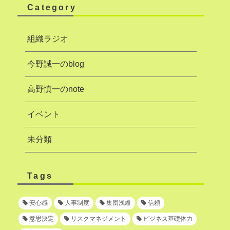
Category
組織ラジオ
今野誠一のblog
高野慎一のnote
イベント
未分類
Tags
安心感
人事制度
集団浅慮
信頼
意思決定
リスクマネジメント
ビジネス基礎体力