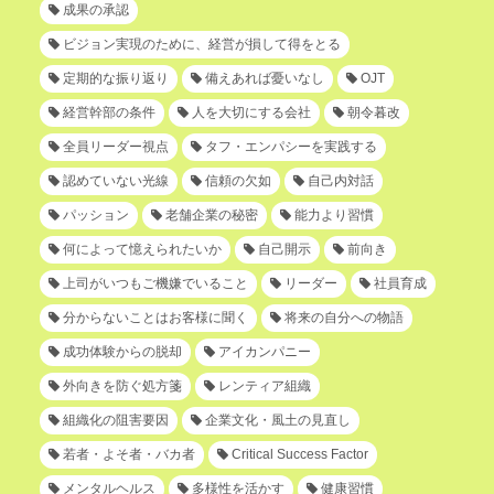
成果の承認
ビジョン実現のために、経営が損して得をとる
定期的な振り返り
備えあれば憂いなし
OJT
経営幹部の条件
人を大切にする会社
朝令暮改
全員リーダー視点
タフ・エンパシーを実践する
認めていない光線
信頼の欠如
自己内対話
パッション
老舗企業の秘密
能力より習慣
何によって憶えられたいか
自己開示
前向き
上司がいつもご機嫌でいること
リーダー
社員育成
分からないことはお客様に聞く
将来の自分への物語
成功体験からの脱却
アイカンパニー
外向きを防ぐ処方箋
レンティア組織
組織化の阻害要因
企業文化・風土の見直し
若者・よそ者・バカ者
Critical Success Factor
メンタルヘルス
多様性を活かす
健康習慣