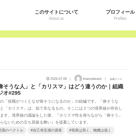
このサイトについて
プロフィール
About us
Profiles
2026.07.08 ｜
imanotakano ｜
組織ラジオ
偉そうな人」と「カリスマ」はどう違うのか｜組織
ジオ#295
回の「役職がつくとなぜ偉そうになるのか」の続編です。「偉そうな
」と「カリスマ」は、似て非なるもの。そこには２つの境界線が存在し
います。境界線の議論をした後、『カリスマ性を保ちながら「偉そう」
ならないための立ち居振る舞い』を提案しています。
意識のベクトル
#
自己肯定感の源泉
#
視座は高く、物腰は低く