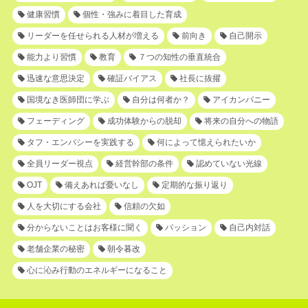
健康習慣
個性・強みに着目した育成
リーダーを任せられる人材が増える
前向き
自己開示
能力より習慣
教育
７つの知性の垂直統合
迅速な意思決定
確証バイアス
社長に抜擢
国境なき医師団に学ぶ
自分は何者か？
アイカンパニー
フェーディング
成功体験からの脱却
将来の自分への物語
タフ・エンパシーを実践する
何によって憶えられたいか
全員リーダー視点
経営幹部の条件
認めていない光線
OJT
備えあれば憂いなし
定期的な振り返り
人を大切にする会社
信頼の欠如
分からないことはお客様に聞く
パッション
自己内対話
老舗企業の秘密
朝令暮改
心に沁み行動のエネルギーになること