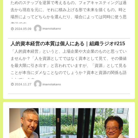
ためのステップを逆算で考えるもの。フォアキャスティングは過
去から現在を元に、それに積み上げる形で未来を描くもの。時と
場所によってどちらかを選んだり、場合によっては同時に使う思
考法です。
imanotakano
2024.05.09
人的資本経営の本質は個人にある｜組織ラジオ#215
「人的資本経営」というと、上場企業や大企業のものと思ってい
ませんか？「人を資源としてではなく資本として見て、その価値
を最大限に引き出す」と言われていますが、「資源」として見る
ことが本当にダメなことなのでしょうか？資本と資源の関係も語
られています。
imanotakano
2024.11.27