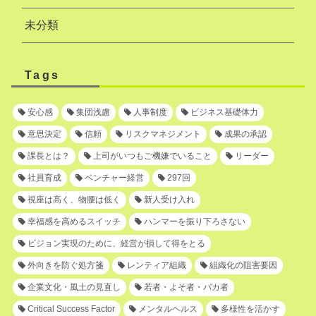
未分類
Tags
安心感
集団浅慮
人事制度
ビジネス基礎体力
意思決定
信頼
リスクマネジメント
成果の承認
課長とは？
上司がいつもご機嫌でいること
リーダー
社員育成
ベンチャー経営
297回
視座は高く、物腰は低く
新人受け入れ
幸福感を高めるスイッチ
ハンマーを振り下ろさない
ビジョン実現のために、経営が損して得をとる
外向きを防ぐ処方箋
レンティア組織
組織化の阻害要因
企業文化・風土の見直し
若者・よそ者・バカ者
Critical Success Factor
メンタルヘルス
多様性を活かす