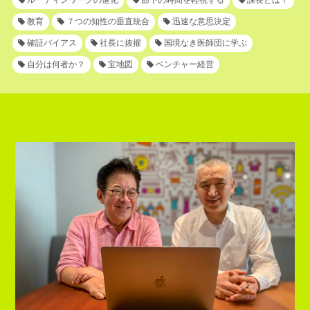
ルーティンワークの進化
部下の時間を軽視する
課長とは？
教育
７つの知性の垂直統合
迅速な意思決定
確証バイアス
社長に抜擢
国境なき医師団に学ぶ
自分は何者か？
宝地図
ベンチャー経営