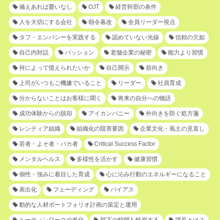
備えあれば憂いなし
OJT
経営幹部の条件
人を大切にする会社
朝令暮改
全員リーダー視点
タフ・エンパシーを実践する
認めていない光線
信頼の欠如
自己内対話
パッション
老舗企業の秘密
能力より習慣
何によって憶えられたいか
自己開示
前向き
上司がいつもご機嫌でいること
リーダー
社員育成
分からないことはお客様に聞く
将来の自分への物語
成功体験からの脱却
アイカンパニー
外向きを防ぐ処方箋
レンティア組織
組織化の阻害要因
企業文化・風土の見直し
若者・よそ者・バカ者
Critical Success Factor
メンタルヘルス
多様性を活かす
健康習慣
個性・強みに着目した育成
心に沁み行動のエネルギーになること
表出化
フェーディング
バイアス
動的な人材ポートフォリオ計画の策定と運用