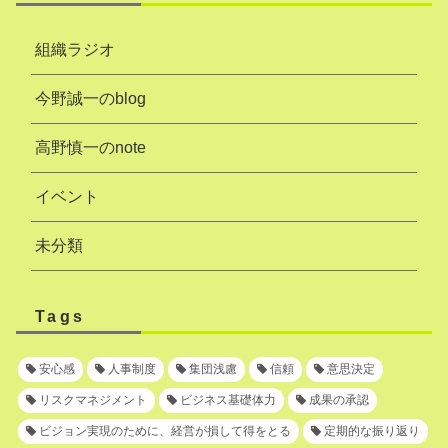
組織ラジオ
今野誠一のblog
高野慎一のnote
イベント
未分類
Tags
安心感
人事制度
集団浅慮
信頼
意思決定
リスクマネジメント
ビジネス基礎体力
成果の承認
ビジョン実現のために、経営が損して得をとる
定期的な振り返り