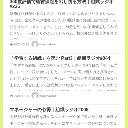
360度評価で経営課題を出し切る方法｜組織ラジオ
#225
研修は社員がやるのものと、役員さんにはあまりやりませんね。
時には、全社員を評価者にした360度評価と自由記述の役員一人
ひとりへのコメントを元にした、自分を見つめる研修をしてみて
ださい。一人ひとりのことはもちろん、想定外に会社全体を見つ
め直すことができます。
imanotakano
2025.02.12
「学習する組織」を読む Part3｜組織ラジオ#044
「学習する組織」の5つのディシプリンのうち4つ目の「チーム学
習」について語り合いました。 チームに高い個人力と共有され
たビジョンは必要ですが、それだけでは個人力の総和にしかなり
ません。場合によっては総和よりも低いパフォーマンスしか出せ
ないこともあります。個人力の総和よりも高いチーム力を発揮す
imanotakano
2021.07.09
るために必要なのが「チーム学習」。そしてそのチーム学習に必
須なのが対話。しかも「スーパーな対話」です。
マネージャーの心得｜組織ラジオ#009
高野が社外取締役を務めるベンチャー企業で書いた手紙「新任マ
ネージャーの皆さんへ」をもとにマネージャーの心得について2