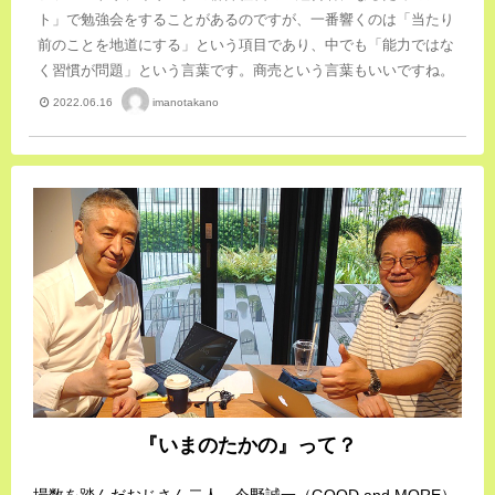
ト」で勉強会をすることがあるのですが、一番響くのは「当たり
前のことを地道にする」という項目であり、中でも「能力ではな
く習慣が問題」という言葉です。商売という言葉もいいですね。
imanotakano
2022.06.16
『いまのたかの』って？
場数を踏んだおじさん二人、今野誠一（GOOD and MORE）