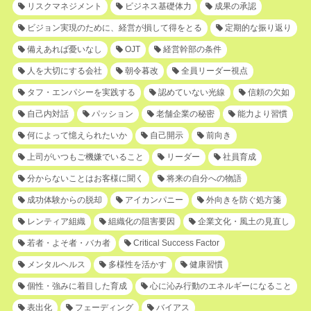
リスクマネジメント
ビジネス基礎体力
成果の承認
ビジョン実現のために、経営が損して得をとる
定期的な振り返り
備えあれば憂いなし
OJT
経営幹部の条件
人を大切にする会社
朝令暮改
全員リーダー視点
タフ・エンパシーを実践する
認めていない光線
信頼の欠如
自己内対話
パッション
老舗企業の秘密
能力より習慣
何によって憶えられたいか
自己開示
前向き
上司がいつもご機嫌でいること
リーダー
社員育成
分からないことはお客様に聞く
将来の自分への物語
成功体験からの脱却
アイカンパニー
外向きを防ぐ処方箋
レンティア組織
組織化の阻害要因
企業文化・風土の見直し
若者・よそ者・バカ者
Critical Success Factor
メンタルヘルス
多様性を活かす
健康習慣
個性・強みに着目した育成
心に沁み行動のエネルギーになること
表出化
フェーディング
バイアス