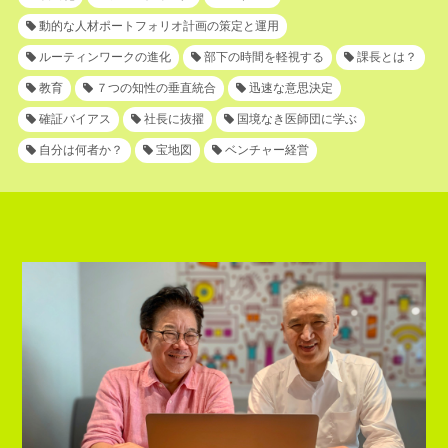
動的な人材ポートフォリオ計画の策定と運用
ルーティンワークの進化
部下の時間を軽視する
課長とは？
教育
７つの知性の垂直統合
迅速な意思決定
確証バイアス
社長に抜擢
国境なき医師団に学ぶ
自分は何者か？
宝地図
ベンチャー経営