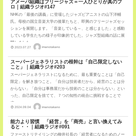
アメーバ組織はフリージャズ＝一人ひとりが真のプ
ロ｜組織ラジオ#147
NHKの「最後の講義」に登場したジャズピアニストの山下洋輔
氏。母校の国立音楽大学の後輩たちと、即興のフリージャズセッ
ションを展開します。「音楽している～、と感じました」と感動
している学生たちの様子が印象的でした。ジャズ型組織の話に展
開しました。
imanotakano
2023.07.27
スーパージェネラリストの根幹は「自己限定しない
こと」｜組織ラジオ#203
スーパージェネラリストになるために、最も重要なことは「自己
限定」を解き放つこと。「自分は技術者だから、経営のことは分
からない」「自分は事務屋だから技術のことは分からない」とい
った、自己限定を捨てて、７つの知性の統合に挑戦することで
す。
imanotakano
2024.09.04
能力より習慣 「経営」を「商売」と言い換えてみ
ると・・｜組織ラジオ#091
ファーストリテイリングの柳井社長の「経営者になるためのノー