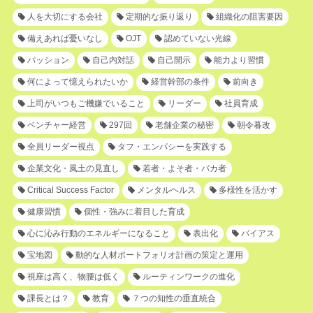
人を大切にする会社
定期的な振り返り
組織化の阻害要因
備えあれば憂いなし
OJT
認めていない光線
パッション
自己内対話
自己開示
能力より習慣
何によって憶えられたいか
経営幹部の条件
前向き
上司がいつもご機嫌でいること
リーダー
社員育成
ベンチャー経営
297回
老舗企業の秘密
朝令暮改
全員リーダー視点
タフ・エンパシーを実践する
企業文化・風土の見直し
若者・よそ者・バカ者
Critical Success Factor
メンタルヘルス
多様性を活かす
健康習慣
個性・強みに着目した育成
心に沁み行動のエネルギーになること
表出化
バイアス
宝地図
動的な人材ポートフォリオ計画の策定と運用
視座は高く、物腰は低く
ルーティンワークの進化
課長とは？
教育
７つの知性の垂直統合