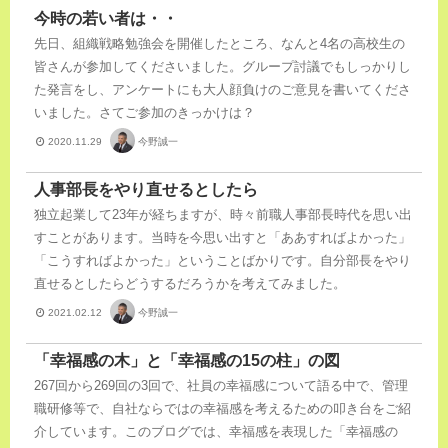
今時の若い者は・・
先日、組織戦略勉強会を開催したところ、なんと4名の高校生の
皆さんが参加してくださいました。グループ討議でもしっかりし
た発言をし、アンケートにも大人顔負けのご意見を書いてくださ
いました。さてご参加のきっかけは？
今野誠一
2020.11.29
人事部長をやり直せるとしたら
独立起業して23年が経ちますが、時々前職人事部長時代を思い出
すことがあります。当時を今思い出すと「ああすればよかった」
「こうすればよかった」ということばかりです。自分部長をやり
直せるとしたらどうするだろうかを考えてみました。
今野誠一
2021.02.12
「幸福感の木」と「幸福感の15の柱」の図
267回から269回の3回で、社員の幸福感について語る中で、管理
職研修等で、自社ならではの幸福感を考えるための叩き台をご紹
介しています。このブログでは、幸福感を表現した「幸福感の