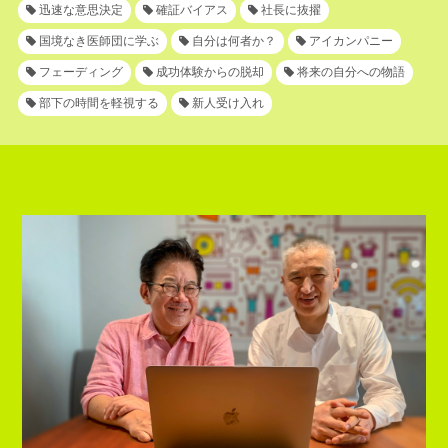
迅速な意思決定
確証バイアス
社長に抜擢
国境なき医師団に学ぶ
自分は何者か？
アイカンパニー
フェーディング
成功体験からの脱却
将来の自分への物語
部下の時間を軽視する
新人受け入れ