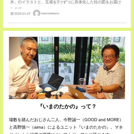
木」のイラストと、五感を3つずつに具体化した柱の図をお届け
します。
imanotakano
2026.01.07
『いまのたかの』って？
場数を踏んだおじさん二人、今野誠一（GOOD and MORE）
と高野慎一（aima）によるユニット『いまのたかの』。マネ