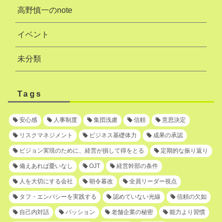
高野慎一のnote
イベント
未分類
Tags
安心感
人事制度
集団浅慮
信頼
意思決定
リスクマネジメント
ビジネス基礎体力
成果の承認
ビジョン実現のために、経営が損して得をとる
定期的な振り返り
備えあれば憂いなし
OJT
経営幹部の条件
人を大切にする会社
朝令暮改
全員リーダー視点
タフ・エンパシーを実践する
認めていない光線
信頼の欠如
自己内対話
パッション
老舗企業の秘密
能力より習慣