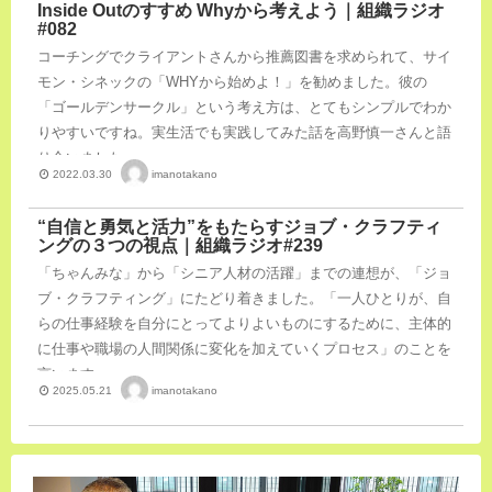
Inside Outのすすめ Whyから考えよう｜組織ラジオ
#082
コーチングでクライアントさんから推薦図書を求められて、サイ
モン・シネックの「WHYから始めよ！」を勧めました。彼の
「ゴールデンサークル」という考え方は、とてもシンプルでわか
りやすいですね。実生活でも実践してみた話を高野慎一さんと語
り合いました。
imanotakano
2022.03.30
“自信と勇気と活力”をもたらすジョブ・クラフティ
ングの３つの視点｜組織ラジオ#239
「ちゃんみな」から「シニア人材の活躍」までの連想が、「ジョ
ブ・クラフティング」にたどり着きました。「一人ひとりが、自
らの仕事経験を自分にとってよりよいものにするために、主体的
に仕事や職場の人間関係に変化を加えていくプロセス」のことを
言います。
imanotakano
2025.05.21