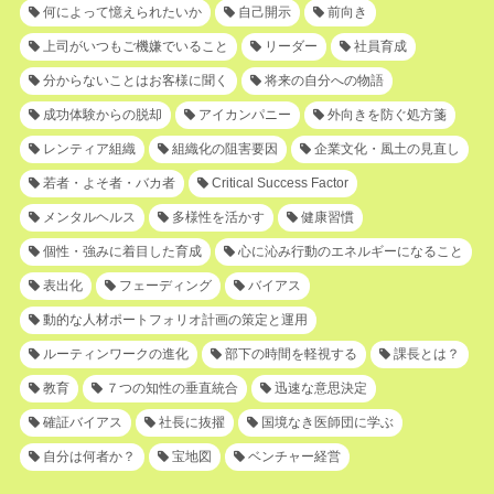
何によって憶えられたいか
自己開示
前向き
上司がいつもご機嫌でいること
リーダー
社員育成
分からないことはお客様に聞く
将来の自分への物語
成功体験からの脱却
アイカンパニー
外向きを防ぐ処方箋
レンティア組織
組織化の阻害要因
企業文化・風土の見直し
若者・よそ者・バカ者
Critical Success Factor
メンタルヘルス
多様性を活かす
健康習慣
個性・強みに着目した育成
心に沁み行動のエネルギーになること
表出化
フェーディング
バイアス
動的な人材ポートフォリオ計画の策定と運用
ルーティンワークの進化
部下の時間を軽視する
課長とは？
教育
７つの知性の垂直統合
迅速な意思決定
確証バイアス
社長に抜擢
国境なき医師団に学ぶ
自分は何者か？
宝地図
ベンチャー経営