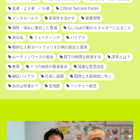
若者・よそ者・バカ者
Critical Success Factor
メンタルヘルス
多様性を活かす
健康習慣
個性・強みに着目した育成
心に沁み行動のエネルギーになること
表出化
フェーディング
バイアス
動的な人材ポートフォリオ計画の策定と運用
ルーティンワークの進化
部下の時間を軽視する
課長とは？
教育
７つの知性の垂直統合
迅速な意思決定
確証バイアス
社長に抜擢
国境なき医師団に学ぶ
自分は何者か？
宝地図
ベンチャー経営