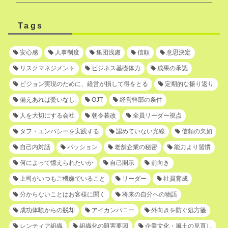
Tags
安心感
人事制度
集団浅慮
信頼
意思決定
リスクマネジメント
ビジネス基礎体力
成果の承認
ビジョン実現のために、経営が損して得をとる
定期的な振り返り
備えあれば憂いなし
OJT
経営幹部の条件
人を大切にする会社
朝令暮改
全員リーダー視点
タフ・エンパシーを実践する
認めていない光線
信頼の欠如
自己内対話
パッション
老舗企業の秘密
能力より習慣
何によって憶えられたいか
自己開示
前向き
上司がいつもご機嫌でいること
リーダー
社員育成
分からないことはお客様に聞く
将来の自分への物語
成功体験からの脱却
アイカンパニー
外向きを防ぐ処方箋
レンティア組織
組織化の阻害要因
企業文化・風土の見直し