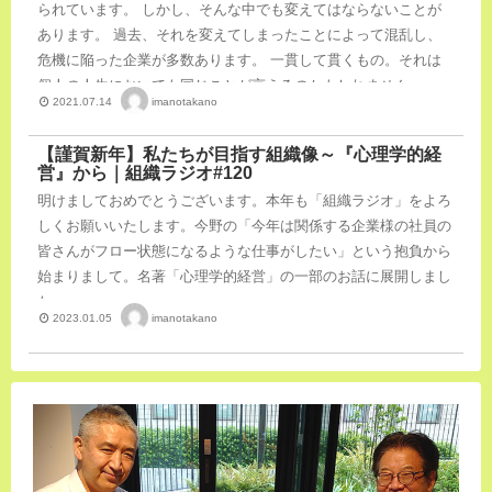
られています。 しかし、そんな中でも変えてはならないことが
あります。 過去、それを変えてしまったことによって混乱し、
危機に陥った企業が多数あります。 一貫して貫くもの。それは
個人の人生においても同じことが言えるのかもしれません。
imanotakano
2021.07.14
【謹賀新年】私たちが目指す組織像～『心理学的経
営』から｜組織ラジオ#120
明けましておめでとうございます。本年も「組織ラジオ」をよろ
しくお願いいたします。今野の「今年は関係する企業様の社員の
皆さんがフロー状態になるような仕事がしたい」という抱負から
始まりまして。名著「心理学的経営」の一部のお話に展開しまし
た。
imanotakano
2023.01.05