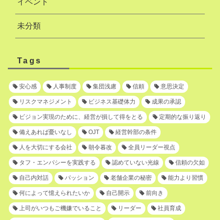
イベント
未分類
Tags
安心感
人事制度
集団浅慮
信頼
意思決定
リスクマネジメント
ビジネス基礎体力
成果の承認
ビジョン実現のために、経営が損して得をとる
定期的な振り返り
備えあれば憂いなし
OJT
経営幹部の条件
人を大切にする会社
朝令暮改
全員リーダー視点
タフ・エンパシーを実践する
認めていない光線
信頼の欠如
自己内対話
パッション
老舗企業の秘密
能力より習慣
何によって憶えられたいか
自己開示
前向き
上司がいつもご機嫌でいること
リーダー
社員育成