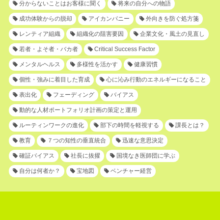
分からないことはお客様に聞く
将来の自分への物語
成功体験からの脱却
アイカンパニー
外向きを防ぐ処方箋
レンティア組織
組織化の阻害要因
企業文化・風土の見直し
若者・よそ者・バカ者
Critical Success Factor
メンタルヘルス
多様性を活かす
健康習慣
個性・強みに着目した育成
心に沁み行動のエネルギーになること
表出化
フェーディング
バイアス
動的な人材ポートフォリオ計画の策定と運用
ルーティンワークの進化
部下の時間を軽視する
課長とは？
教育
７つの知性の垂直統合
迅速な意思決定
確証バイアス
社長に抜擢
国境なき医師団に学ぶ
自分は何者か？
宝地図
ベンチャー経営