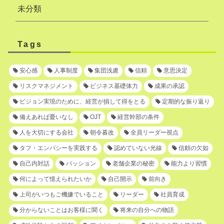
未分類
Tags
安心感
人事制度
集団浅慮
信頼
意思決定
リスクマネジメント
ビジネス基礎体力
成果の承認
ビジョン実現のために、経営が損して得をとる
定期的な振り返り
備えあれば憂いなし
OJT
経営幹部の条件
人を大切にする会社
朝令暮改
全員リーダー視点
タフ・エンパシーを実践する
認めていない光線
信頼の欠如
自己内対話
パッション
老舗企業の秘密
能力より習慣
何によって憶えられたいか
自己開示
前向き
上司がいつもご機嫌でいること
リーダー
社員育成
分からないことはお客様に聞く
将来の自分への物語