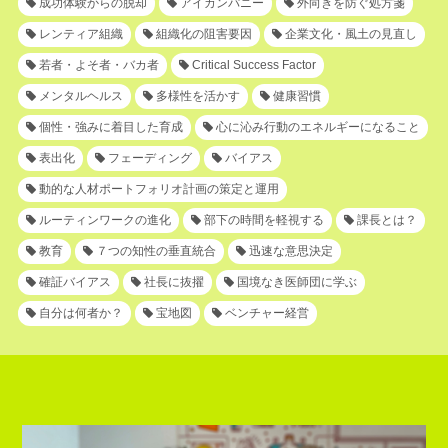
成功体験からの脱却
アイカンパニー
外向きを防ぐ処方箋
レンティア組織
組織化の阻害要因
企業文化・風土の見直し
若者・よそ者・バカ者
Critical Success Factor
メンタルヘルス
多様性を活かす
健康習慣
個性・強みに着目した育成
心に沁み行動のエネルギーになること
表出化
フェーディング
バイアス
動的な人材ポートフォリオ計画の策定と運用
ルーティンワークの進化
部下の時間を軽視する
課長とは？
教育
７つの知性の垂直統合
迅速な意思決定
確証バイアス
社長に抜擢
国境なき医師団に学ぶ
自分は何者か？
宝地図
ベンチャー経営