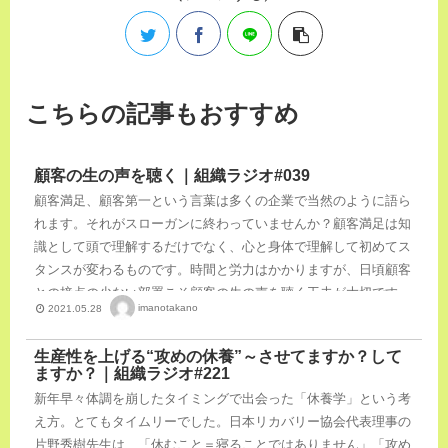
こちらの記事もおすすめ
顧客の生の声を聴く｜組織ラジオ#039
顧客満足、顧客第一という言葉は多くの企業で当然のように語ら
れます。それがスローガンに終わっていませんか？顧客満足は知
識として頭で理解するだけでなく、心と身体で理解して初めてス
タンスが変わるものです。時間と労力はかかりますが、日頃顧客
との接点の少ない部署こそ顧客の生の声を聴く工夫が大切です。
imanotakano
2021.05.28
それは役員といえども同様です。 顧客の生の声を聴くことの重
要性について語りあいました。
生産性を上げる“攻めの休養”～させてますか？して
ますか？｜組織ラジオ#221
新年早々体調を崩したタイミングで出会った「休養学」という考
え方。とてもタイムリーでした。日本リカバリー協会代表理事の
片野秀樹先生は、「休むこと＝寝ることではありません」「攻め