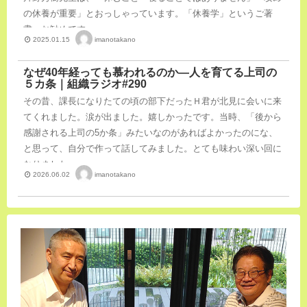
の休養が重要」とおっしゃっています。「休養学」というご著
書、お勧めです。
imanotakano
2025.01.15
なぜ40年経っても慕われるのか―人を育てる上司の
５カ条｜組織ラジオ#290
その昔、課長になりたての頃の部下だったＨ君が北見に会いに来
てくれました。涙が出ました。嬉しかったです。当時、「後から
感謝される上司の5か条」みたいなのがあればよかったのにな、
と思って、自分で作って話してみました。とても味わい深い回に
なりました。
imanotakano
2026.06.02