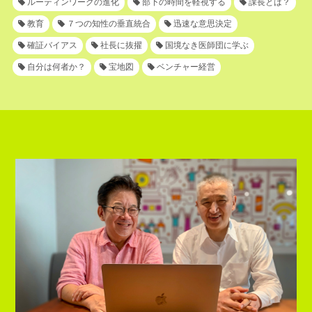
ルーティンワークの進化
部下の時間を軽視する
課長とは？
教育
７つの知性の垂直統合
迅速な意思決定
確証バイアス
社長に抜擢
国境なき医師団に学ぶ
自分は何者か？
宝地図
ベンチャー経営