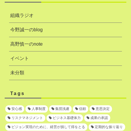
組織ラジオ
今野誠一のblog
高野慎一のnote
イベント
未分類
Tags
安心感
人事制度
集団浅慮
信頼
意思決定
リスクマネジメント
ビジネス基礎体力
成果の承認
ビジョン実現のために、経営が損して得をとる
定期的な振り返り