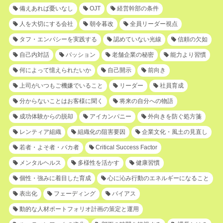
備えあれば憂いなし
OJT
経営幹部の条件
人を大切にする会社
朝令暮改
全員リーダー視点
タフ・エンパシーを実践する
認めていない光線
信頼の欠如
自己内対話
パッション
老舗企業の秘密
能力より習慣
何によって憶えられたいか
自己開示
前向き
上司がいつもご機嫌でいること
リーダー
社員育成
分からないことはお客様に聞く
将来の自分への物語
成功体験からの脱却
アイカンパニー
外向きを防ぐ処方箋
レンティア組織
組織化の阻害要因
企業文化・風土の見直し
若者・よそ者・バカ者
Critical Success Factor
メンタルヘルス
多様性を活かす
健康習慣
個性・強みに着目した育成
心に沁み行動のエネルギーになること
表出化
フェーディング
バイアス
動的な人材ポートフォリオ計画の策定と運用