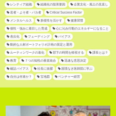
レンティア組織
組織化の阻害要因
企業文化・風土の見直し
若者・よそ者・バカ者
Critical Success Factor
メンタルヘルス
多様性を活かす
健康習慣
個性・強みに着目した育成
心に沁み行動のエネルギーになること
表出化
フェーディング
バイアス
動的な人材ポートフォリオ計画の策定と運用
ルーティンワークの進化
部下の時間を軽視する
課長とは？
教育
７つの知性の垂直統合
迅速な意思決定
確証バイアス
社長に抜擢
国境なき医師団に学ぶ
自分は何者か？
宝地図
ベンチャー経営