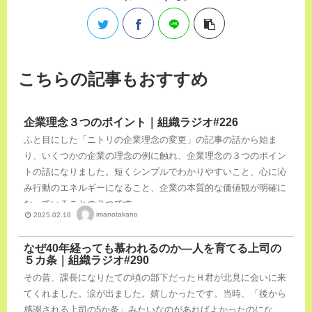
こちらの記事もおすすめ
企業理念３つのポイント｜組織ラジオ#226
ふと目にした「ニトリの企業理念の変更」の記事の話から始ま
り、いくつかの企業の理念の例に触れ、企業理念の３つのポイン
トの話になりました。短くシンプルでわかりやすいこと、心に沁
み行動のエネルギーになること、企業の本質的な価値観が明確に
なっていることの３つです。
imanotakano
2025.02.18
なぜ40年経っても慕われるのか―人を育てる上司の
５カ条｜組織ラジオ#290
その昔、課長になりたての頃の部下だったＨ君が北見に会いに来
てくれました。涙が出ました。嬉しかったです。当時、「後から
感謝される上司の5か条」みたいなのがあればよかったのにな、