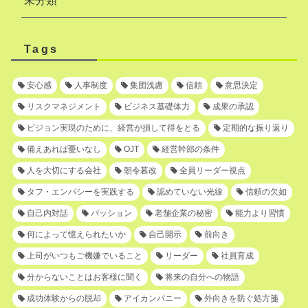
未分類
Tags
安心感
人事制度
集団浅慮
信頼
意思決定
リスクマネジメント
ビジネス基礎体力
成果の承認
ビジョン実現のために、経営が損して得をとる
定期的な振り返り
備えあれば憂いなし
OJT
経営幹部の条件
人を大切にする会社
朝令暮改
全員リーダー視点
タフ・エンパシーを実践する
認めていない光線
信頼の欠如
自己内対話
パッション
老舗企業の秘密
能力より習慣
何によって憶えられたいか
自己開示
前向き
上司がいつもご機嫌でいること
リーダー
社員育成
分からないことはお客様に聞く
将来の自分への物語
成功体験からの脱却
アイカンパニー
外向きを防ぐ処方箋