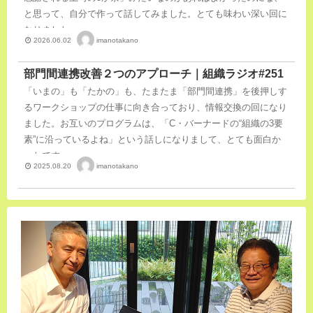
と思って、自分で作って話してみました。とても味わい深い回に
なりました。
imanotakano
2026.06.02
部門間連携改善２つのアプローチ｜組織ラジオ#251
「いまの」も「たかの」も、たまたま「部門間連携」を後押しす
るワークショップの仕事に向き合っており、情報交換の回になり
ました。お互いのプログラムは、「C・バーナードの“組織の3要
素”に沿っているよね」という話しになりまして、とても面白か
ったです。
imanotakano
2025.08.20