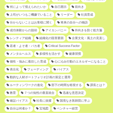
何によって憶えられたいか
自己開示
前向き
上司がいつもご機嫌でいること
リーダー
社員育成
分からないことはお客様に聞く
将来の自分への物語
成功体験からの脱却
アイカンパニー
外向きを防ぐ処方箋
レンティア組織
組織化の阻害要因
企業文化・風土の見直し
若者・よそ者・バカ者
Critical Success Factor
メンタルヘルス
多様性を活かす
健康習慣
個性・強みに着目した育成
心に沁み行動のエネルギーになること
表出化
フェーディング
バイアス
動的な人材ポートフォリオ計画の策定と運用
ルーティンワークの進化
部下の時間を軽視する
課長とは？
教育
７つの知性の垂直統合
迅速な意思決定
確証バイアス
社長に抜擢
国境なき医師団に学ぶ
自分は何者か？
宝地図
ベンチャー経営