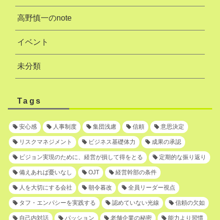
高野慎一のnote
イベント
未分類
Tags
安心感
人事制度
集団浅慮
信頼
意思決定
リスクマネジメント
ビジネス基礎体力
成果の承認
ビジョン実現のために、経営が損して得をとる
定期的な振り返り
備えあれば憂いなし
OJT
経営幹部の条件
人を大切にする会社
朝令暮改
全員リーダー視点
タフ・エンパシーを実践する
認めていない光線
信頼の欠如
自己内対話
パッション
老舗企業の秘密
能力より習慣